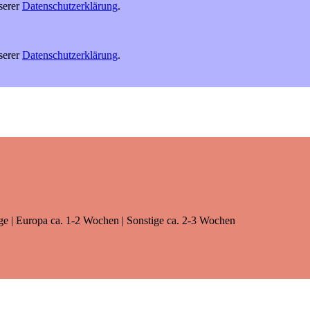
serer
Datenschutzerklärung
.
serer
Datenschutzerklärung
.
age | Europa ca. 1-2 Wochen | Sonstige ca. 2-3 Wochen