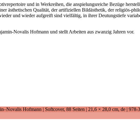
vrepertoire und in Werkreihen, die anspielungsreiche Bezüge herstell
iner ästhetischen Qualität, der artifiziellen Bildästhetik, der religio
eder und wieder aufgreift sind vielfältig, in ihrer Deutungstiefe varia
njamin-Novalis Hofmann und stellt Arbeiten aus zwanzig Jahren vor.
n–Novalis Hofmann | Softcover, 88 Seiten |
21,6 × 28,0 cm
, de |
978-