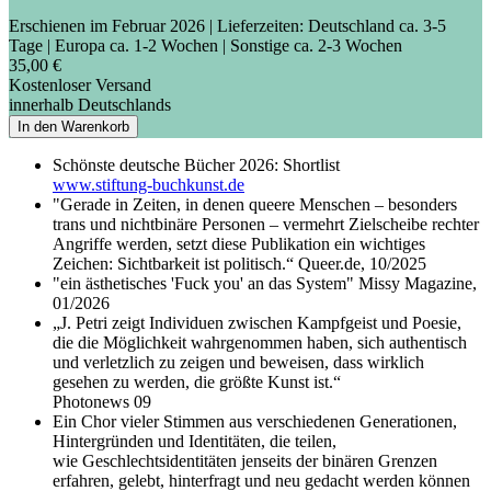
Erschienen im Februar 2026
| Lieferzeiten: Deutschland ca. 3-5
Tage | Europa ca. 1-2 Wochen | Sonstige ca. 2-3 Wochen
35,00 €
Kostenloser Versand
innerhalb Deutschlands
In den Warenkorb
Schönste deutsche Bücher 2026: Shortlist
www.stiftung-buchkunst.de
"Gerade in Zeiten, in denen queere Menschen – besonders
trans und nichtbinäre Personen – vermehrt Zielscheibe rechter
Angriffe werden, setzt diese Publikation ein wichtiges
Zeichen: Sichtbarkeit ist politisch.“ Queer.de, 10/2025
"ein ästhetisches 'Fuck you' an das System" Missy Magazine,
01/2026
„J. Petri zeigt Individuen zwischen Kampfgeist und Poesie,
die die Möglichkeit wahrgenommen haben, sich authentisch
und verletzlich zu zeigen und beweisen, dass wirklich
gesehen zu werden, die größte Kunst ist.“
Photonews 09
Ein Chor vieler Stimmen aus verschiedenen Generationen,
Hintergründen und Identitäten, die teilen,
wie Geschlechtsidentitäten jenseits der binären Grenzen
erfahren, gelebt, hinterfragt und neu gedacht werden können