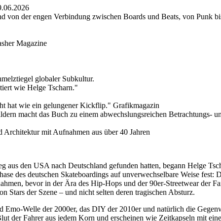
9.06.2026
– und von der engen Verbindung zwischen Boards und Beats, von Punk b
rasher Magazine
melztiegel globaler Subkultur.
ert wie Helge Tscharn."
ht hat wie ein gelungener Kickflip." Grafikmagazin
ildern macht das Buch zu einem abwechslungsreichen Betrachtungs- und
 Architektur mit Aufnahmen aus über 40 Jahren
Weg aus den USA nach Deutschland gefunden hatten, begann Helge Tsch
Phase des deutschen Skateboardings auf unverwechselbare Weise fest: D
men, bevor in der Ära des Hip-Hops und der 90er-Streetwear der Far
n Stars der Szene – und nicht selten deren tragischen Absturz.
nd Emo-Welle der 2000er, das DIY der 2010er und natürlich die Gegenwar
ut der Fahrer aus jedem Korn und erscheinen wie Zeitkapseln mit ei