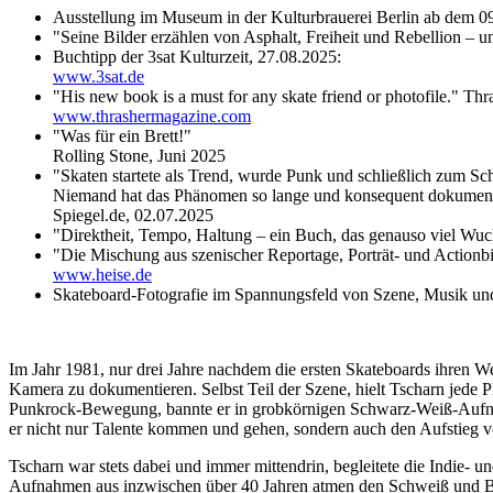
Ausstellung im Museum in der Kulturbrauerei Berlin ab dem 0
"Seine Bilder erzählen von Asphalt, Freiheit und Rebellion 
Buchtipp der 3sat Kulturzeit, 27.08.2025:
www.3sat.de
"His new book is a must for any skate friend or photofile." Th
www.thrashermagazine.com
"Was für ein Brett!"
Rolling Stone, Juni 2025
"Skaten startete als Trend, wurde Punk und schließlich zum Sch
Niemand hat das Phänomen so lange und konsequent dokumenti
Spiegel.de, 02.07.2025
"Direktheit, Tempo, Haltung – ein Buch, das genauso viel Wuc
"Die Mischung aus szenischer Reportage, Porträt- und Actionb
www.heise.de
Skateboard-Fotografie im Spannungsfeld von Szene, Musik und
Im Jahr 1981, nur drei Jahre nachdem die ersten Skateboards ihren 
Kamera zu dokumentieren. Selbst Teil der Szene, hielt Tscharn jede 
Punkrock-Bewegung, bannte er in grobkörnigen Schwarz-Weiß-Aufnah
er nicht nur Talente kommen und gehen, sondern auch den Aufstieg vo
Tscharn war stets dabei und immer mittendrin, begleitete die Indie- u
Aufnahmen aus inzwischen über 40 Jahren atmen den Schweiß und Bl