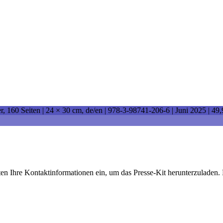
r, 160 Seiten |
24 × 30 cm
, de/en |
978-3-98741-206-6
| Juni 2025 |
49,
ten Ihre Kontaktinformationen ein, um das Presse-Kit herunterzuladen. 