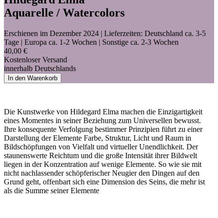
Aquarelle / Watercolors
Erschienen im Dezember 2024
| Lieferzeiten: Deutschland ca. 3-5
Tage | Europa ca. 1-2 Wochen | Sonstige ca. 2-3 Wochen
40,00 €
Kostenloser Versand
innerhalb Deutschlands
In den Warenkorb
Die Kunstwerke von Hildegard Elma machen die Einzigartigkeit
eines Momentes in seiner Beziehung zum Universellen bewusst.
Ihre konsequente Verfolgung bestimmer Prinzipien führt zu einer
Darstellung der Elemente Farbe, Struktur, Licht und Raum in
Bildschöpfungen von Vielfalt und virtueller Unendlichkeit. Der
staunenswerte Reichtum und die große Intensität ihrer Bildwelt
liegen in der Konzentration auf wenige Elemente. So wie sie mit
nicht nachlassender schöpferischer Neugier den Dingen auf den
Grund geht, offenbart sich eine Dimension des Seins, die mehr ist
als die Summe seiner Elemente