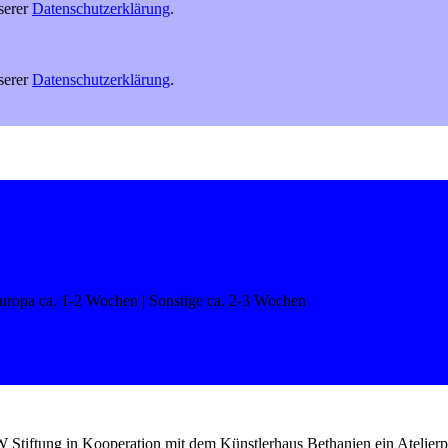
serer
Datenschutzerklärung
.
serer
Datenschutzerklärung
.
 Europa ca. 1-2 Wochen | Sonstige ca. 2-3 Wochen
e KfW Stiftung in Kooperation mit dem Künstlerhaus Bethanien ein Atel