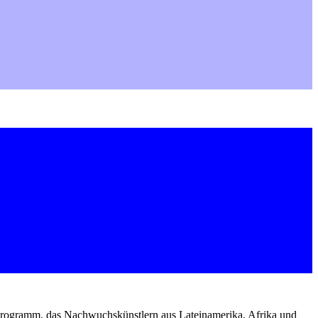
ierprogramm, das Nachwuchskünstlern aus Lateinamerika, Afrika und