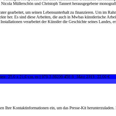
n Nicola Müllerschön und Christoph Tannert herausgegebene monografis
ater gearbeitet, um seinen Lebensunterhalt zu finanzieren. Um im Rah
ekte her. Es sind diese Arbeiten, die auch in Mwbas künstlerische Ar
nstallationen verarbeitet der Künstler die Geschichte seines Landes, e
ten |
25,0 x 21,0 cm
, en |
978-3-86206-458-8
| März 2015 |
22,00 €
ten Ihre Kontaktinformationen ein, um das Presse-Kit herunterzuladen. 