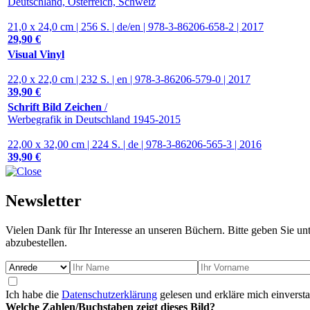
Deutschland, Österreich, Schweiz
21,0 x 24,0 cm | 256 S. | de/en | 978-3-86206-658-2 | 2017
29,90 €
Visual Vinyl
22,0 x 22,0 cm | 232 S. | en | 978-3-86206-579-0 | 2017
39,90 €
Schrift Bild Zeichen
/
Werbegrafik in Deutschland 1945-2015
22,00 x 32,00 cm | 224 S. | de | 978-3-86206-565-3 | 2016
39,90 €
Newsletter
Vielen Dank für Ihr Interesse an unseren Büchern. Bitte geben Sie un
abzubestellen.
Ich habe die
Datenschutzerklärung
gelesen und erkläre mich einverst
Welche Zahlen/Buchstaben zeigt dieses Bild?