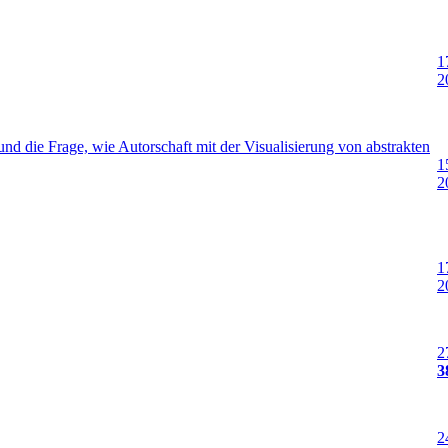
1
2
nd die Frage, wie Autorschaft mit der Visualisierung von abstrakten
1
2
1
2
2
3
2