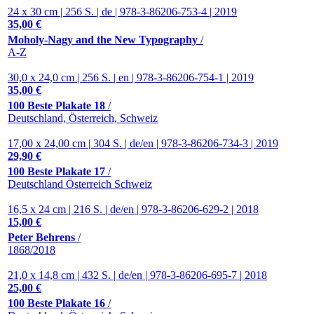
24 x 30 cm | 256 S. | de | 978-3-86206-753-4 | 2019
35,00 €
Moholy-Nagy and the New Typography
/
A-Z
30,0 x 24,0 cm | 256 S. | en | 978-3-86206-754-1 | 2019
35,00 €
100 Beste Plakate 18
/
Deutschland, Österreich, Schweiz
17,00 x 24,00 cm | 304 S. | de/en | 978-3-86206-734-3 | 2019
29,90 €
100 Beste Plakate 17
/
Deutschland Österreich Schweiz
16,5 x 24 cm | 216 S. | de/en | 978-3-86206-629-2 | 2018
15,00 €
Peter Behrens
/
1868/2018
21,0 x 14,8 cm | 432 S. | de/en | 978-3-86206-695-7 | 2018
25,00 €
100 Beste Plakate 16
/