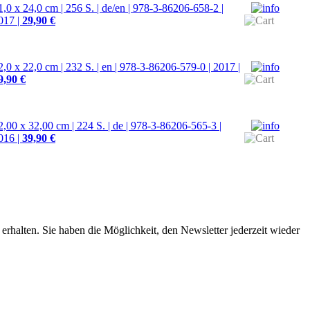
1,0 x 24,0 cm | 256 S. | de/en | 978-3-86206-658-2 |
017 |
29,90 €
2,0 x 22,0 cm | 232 S. | en | 978-3-86206-579-0 | 2017 |
9,90 €
2,00 x 32,00 cm | 224 S. | de | 978-3-86206-565-3 |
016 |
39,90 €
erhalten. Sie haben die Möglichkeit, den Newsletter jederzeit wieder