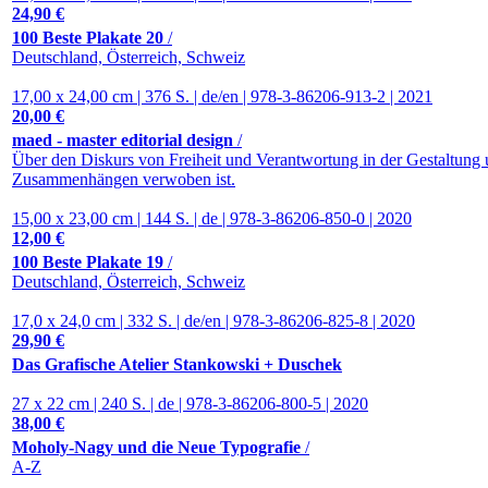
24,90 €
100 Beste Plakate 20
/
Deutschland, Österreich, Schweiz
17,00 x 24,00 cm | 376 S. | de/en | 978-3-86206-913-2 | 2021
20,00 €
maed - master editorial design
/
Über den Diskurs von Freiheit und Verantwortung in der Gestaltung u
Zusammenhängen verwoben ist.
15,00 x 23,00 cm | 144 S. | de | 978-3-86206-850-0 | 2020
12,00 €
100 Beste Plakate 19
/
Deutschland, Österreich, Schweiz
17,0 x 24,0 cm | 332 S. | de/en | 978-3-86206-825-8 | 2020
29,90 €
Das Grafische Atelier Stankowski + Duschek
27 x 22 cm | 240 S. | de | 978-3-86206-800-5 | 2020
38,00 €
Moholy-Nagy und die Neue Typografie
/
A-Z