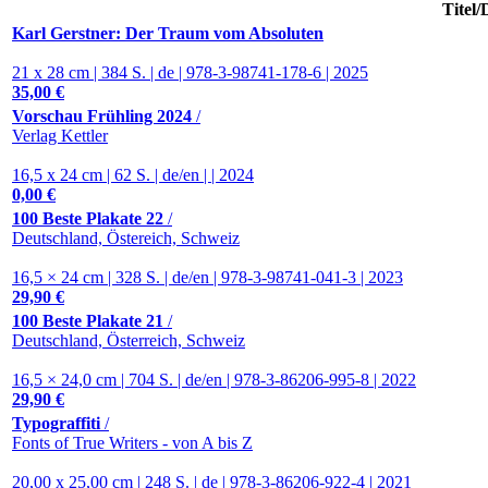
Titel
/
Karl Gerstner: Der Traum vom Absoluten
21 x 28 cm | 384 S. | de | 978-3-98741-178-6 | 2025
35,00 €
Vorschau Frühling 2024
/
Verlag Kettler
16,5 x 24 cm | 62 S. | de/en | | 2024
0,00 €
100 Beste Plakate 22
/
Deutschland, Östereich, Schweiz
16,5 × 24 cm | 328 S. | de/en | 978-3-98741-041-3 | 2023
29,90 €
100 Beste Plakate 21
/
Deutschland, Österreich, Schweiz
16,5 × 24,0 cm | 704 S. | de/en | 978-3-86206-995-8 | 2022
29,90 €
Typograffiti
/
Fonts of True Writers - von A bis Z
20,00 x 25,00 cm | 248 S. | de | 978-3-86206-922-4 | 2021