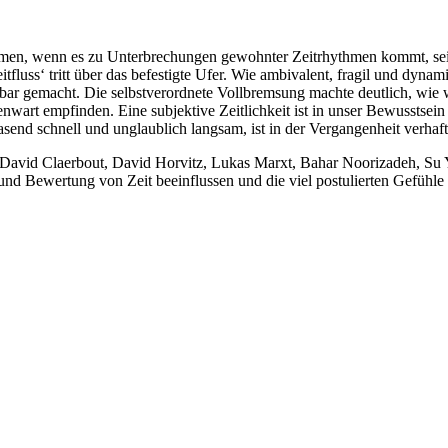
men, wenn es zu Unterbrechungen gewohnter Zeitrhythmen kommt, sei e
tfluss‘ tritt über das befestigte Ufer. Wie ambivalent, fragil und dyna
gemacht. Die selbstverordnete Vollbremsung machte deutlich, wie wir
art empfinden. Eine subjektive Zeitlichkeit ist in unser Bewusstsein 
end schnell und unglaublich langsam, ist in der Vergangenheit verhaftet
, David Claerbout, David Horvitz, Lukas Marxt, Bahar Noorizadeh, Su 
 Bewertung von Zeit beeinflussen und die viel postulierten Gefühle 