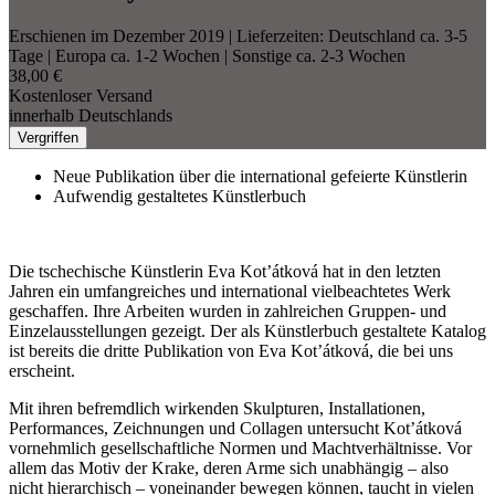
Erschienen im Dezember 2019
| Lieferzeiten: Deutschland ca. 3-5
Tage | Europa ca. 1-2 Wochen | Sonstige ca. 2-3 Wochen
38,00 €
Kostenloser Versand
innerhalb Deutschlands
Vergriffen
Neue Publikation über die international gefeierte Künstlerin
Aufwendig gestaltetes Künstlerbuch
Die tschechische Künstlerin Eva Kot’átková hat in den letzten
Jahren ein umfangreiches und international vielbeachtetes Werk
geschaffen. Ihre Arbeiten wurden in zahlreichen Gruppen- und
Einzelausstellungen gezeigt. Der als Künstlerbuch gestaltete Katalog
ist bereits die dritte Publikation von Eva Kot’átková, die bei uns
erscheint.
Mit ihren befremdlich wirkenden Skulpturen, Installationen,
Performances, Zeichnungen und Collagen untersucht Kot’átková
vornehmlich gesellschaftliche Normen und Machtverhältnisse. Vor
allem das Motiv der Krake, deren Arme sich unabhängig – also
nicht hierarchisch – voneinander bewegen können, taucht in vielen