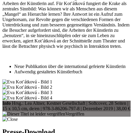
Arbeiten der Künstlerin auf. Für Kot’átková fungiert die Krake als
zentrales Sinnbild: Was können wir als Menschen aus diesem
„Mangel“ an Hierarchie lernen? Ihre Antwort ist ein Aufruf zum
Ungehorsam, zur Revolte gegen die verschiedenen Formen der
Unterdrückung und zum besseren gegenseitigen Verständnis. Indem
die Besucher aufgefordert sind, die Arbeiten der Künstlerin zu
„benutzen“, in sie hineinzuschlüpfen oder sie zum Leben zu
erwecken, agiert Kot’átková an der Schnittstelle zum Theater und
lässt die Betrachter physisch wie psychisch in Interaktion treten.
Neue Publikation über die international gefeierte Künstlerin
Aufwendig gestaltetes Künstlerbuch
Info
Hrsg.: Lea Altner, Kestner Gesellschaft | Softcover, 28 Seiten |
15 x 10,5 cm
, de/en |
978-3-86206-797-8
| Dezember 2019 |
38,00 €
Vergriffen
Presse-Download