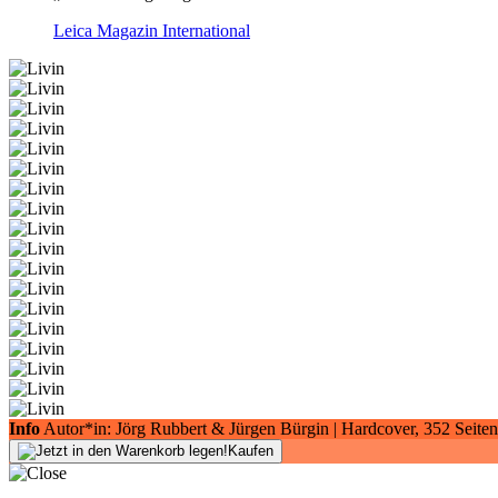
Leica Magazin International
Info
Autor*in: Jörg Rubbert & Jürgen Bürgin | Hardcover, 352 Seiten
Kaufen