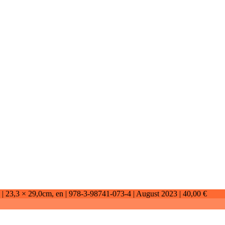
 |
23,3 × 29,0cm
, en |
978-3-98741-073-4
| August 2023 |
40,00 €