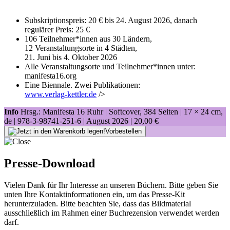
Subskriptionspreis: 20 € bis 24. August 2026, danach
regulärer Preis: 25 €
106 Teilnehmer*innen aus 30 Ländern,
12 Veranstaltungsorte in 4 Städten,
21. Juni bis 4. Oktober 2026
Alle Veranstaltungsorte und Teilnehmer*innen unter:
manifesta16.org
Eine Biennale. Zwei Publikationen:
www.verlag-kettler.de
/>
Info
Hrsg.: Manifesta 16 Ruhr | Softcover, 384 Seiten |
17 × 24 cm
,
de |
978-3-98741-251-6
| August 2026 |
20,00 €
Vorbestellen
Presse-Download
Vielen Dank für Ihr Interesse an unseren Büchern. Bitte geben Sie
unten Ihre Kontaktinformationen ein, um das Presse-Kit
herunterzuladen. Bitte beachten Sie, dass das Bildmaterial
ausschließlich im Rahmen einer Buchrezension verwendet werden
darf.