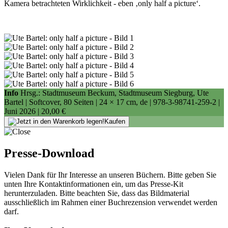
Kamera betrachteten Wirklichkeit - eben ‚only half a picture‘.
Info
Hrsg.: Stadtmuseum Beckum, Stadtmuseum Siegburg, Ute
Bartel | Softcover, 80 Seiten |
24 × 17 cm
, de |
978-3-98741-259-2
|
Juni 2026 |
20,00 €
Kaufen
Presse-Download
Vielen Dank für Ihr Interesse an unseren Büchern. Bitte geben Sie
unten Ihre Kontaktinformationen ein, um das Presse-Kit
herunterzuladen. Bitte beachten Sie, dass das Bildmaterial
ausschließlich im Rahmen einer Buchrezension verwendet werden
darf.