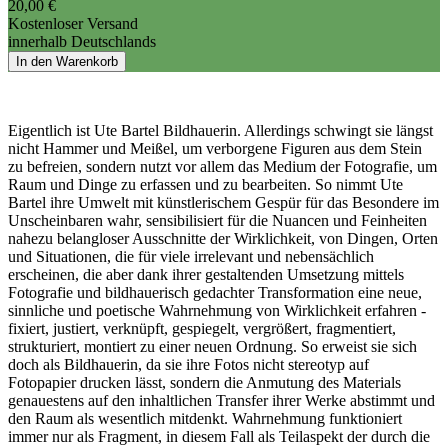
20,00 €
Kostenloser Versand
innerhalb Deutschlands
In den Warenkorb
Eigentlich ist Ute Bartel Bildhauerin. Allerdings schwingt sie längst
nicht Hammer und Meißel, um verborgene Figuren aus dem Stein
zu befreien, sondern nutzt vor allem das Medium der Fotografie, um
Raum und Dinge zu erfassen und zu bearbeiten. So nimmt Ute
Bartel ihre Umwelt mit künstlerischem Gespür für das Besondere im
Unscheinbaren wahr, sensibilisiert für die Nuancen und Feinheiten
nahezu belangloser Ausschnitte der Wirklichkeit, von Dingen, Orten
und Situationen, die für viele irrelevant und nebensächlich
erscheinen, die aber dank ihrer gestaltenden Umsetzung mittels
Fotografie und bildhauerisch gedachter Transformation eine neue,
sinnliche und poetische Wahrnehmung von Wirklichkeit erfahren -
fixiert, justiert, verknüpft, gespiegelt, vergrößert, fragmentiert,
strukturiert, montiert zu einer neuen Ordnung. So erweist sie sich
doch als Bildhauerin, da sie ihre Fotos nicht stereotyp auf
Fotopapier drucken lässt, sondern die Anmutung des Materials
genauestens auf den inhaltlichen Transfer ihrer Werke abstimmt und
den Raum als wesentlich mitdenkt. Wahrnehmung funktioniert
immer nur als Fragment, in diesem Fall als Teilaspekt der durch die