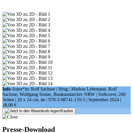
Info
Autor*in: Rolf Sachsse | Hrsg.: Markus Lehrmann, Rolf
Sachsse, Wolfgang Sonne, Baukunstarchiv NRW | Softcover, 200
Seiten |
20 x 24 cm
, de |
978-3-98741-159-5
| September 2024 |
28,00 €
Kaufen
Presse-Download