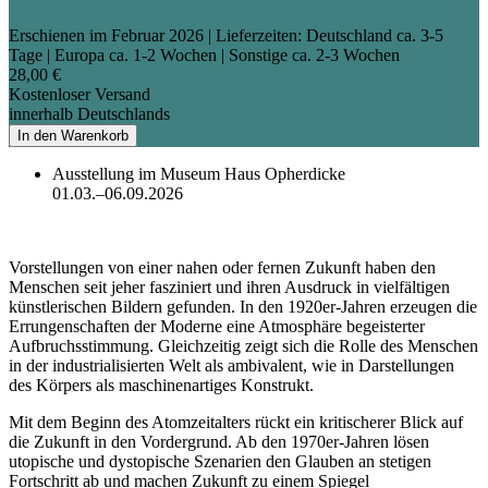
Erschienen im Februar 2026
| Lieferzeiten: Deutschland ca. 3-5
Tage | Europa ca. 1-2 Wochen | Sonstige ca. 2-3 Wochen
28,00 €
Kostenloser Versand
innerhalb Deutschlands
In den Warenkorb
Ausstellung im Museum Haus Opherdicke
01.03.–06.09.2026
Vorstellungen von einer nahen oder fernen Zukunft haben den
Menschen seit jeher fasziniert und ihren Ausdruck in vielfältigen
künstlerischen Bildern gefunden. In den 1920er-Jahren erzeugen die
Errungenschaften der Moderne eine Atmosphäre begeisterter
Aufbruchsstimmung. Gleichzeitig zeigt sich die Rolle des Menschen
in der industrialisierten Welt als ambivalent, wie in Darstellungen
des Körpers als maschinenartiges Konstrukt.
Mit dem Beginn des Atomzeitalters rückt ein kritischerer Blick auf
die Zukunft in den Vordergrund. Ab den 1970er-Jahren lösen
utopische und dystopische Szenarien den Glauben an stetigen
Fortschritt ab und machen Zukunft zu einem Spiegel