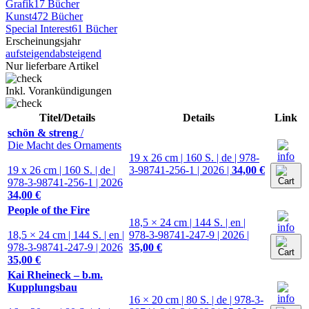
Grafik
17 Bücher
Kunst
472 Bücher
Special Interest
61 Bücher
Erscheinungsjahr
aufsteigend
absteigend
Nur lieferbare Artikel
Inkl. Vorankündigungen
Titel
/Details
Details
Link
schön & streng
/
Die Macht des Ornaments
19 x 26 cm | 160 S. | de | 978-
19 x 26 cm | 160 S. | de |
3-98741-256-1 | 2026 |
34,00 €
978-3-98741-256-1 | 2026
34,00 €
People of the Fire
18,5 × 24 cm | 144 S. | en |
18,5 × 24 cm | 144 S. | en |
978-3-98741-247-9 | 2026 |
978-3-98741-247-9 | 2026
35,00 €
35,00 €
Kai Rheineck – b.m.
Kupplungsbau
16 × 20 cm | 80 S. | de | 978-3-