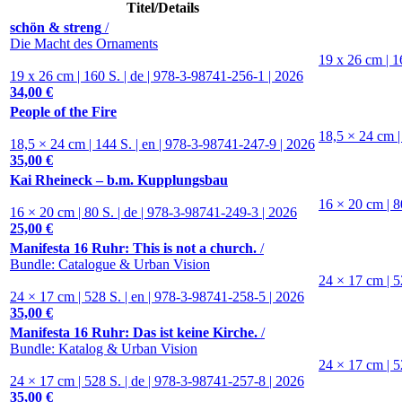
Titel
/Details
schön & streng
/
Die Macht des Ornaments
19 x 26 cm | 1
19 x 26 cm | 160 S. | de | 978-3-98741-256-1 | 2026
34,00 €
People of the Fire
18,5 × 24 cm |
18,5 × 24 cm | 144 S. | en | 978-3-98741-247-9 | 2026
35,00 €
Kai Rheineck – b.m. Kupplungsbau
16 × 20 cm | 8
16 × 20 cm | 80 S. | de | 978-3-98741-249-3 | 2026
25,00 €
Manifesta 16 Ruhr: This is not a church.
/
Bundle: Catalogue & Urban Vision
24 × 17 cm | 5
24 × 17 cm | 528 S. | en | 978-3-98741-258-5 | 2026
35,00 €
Manifesta 16 Ruhr: Das ist keine Kirche.
/
Bundle: Katalog & Urban Vision
24 × 17 cm | 5
24 × 17 cm | 528 S. | de | 978-3-98741-257-8 | 2026
35,00 €