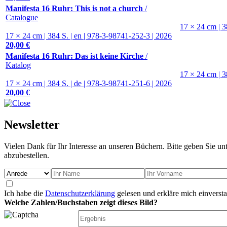
Manifesta 16 Ruhr: This is not a church
/
Catalogue
17 × 24 cm | 3
17 × 24 cm | 384 S. | en | 978-3-98741-252-3 | 2026
20,00 €
Manifesta 16 Ruhr: Das ist keine Kirche
/
Katalog
17 × 24 cm | 3
17 × 24 cm | 384 S. | de | 978-3-98741-251-6 | 2026
20,00 €
Newsletter
Vielen Dank für Ihr Interesse an unseren Büchern. Bitte geben Sie un
abzubestellen.
Ich habe die
Datenschutzerklärung
gelesen und erkläre mich einverst
Welche Zahlen/Buchstaben zeigt dieses Bild?