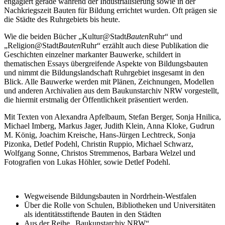
engagiert gerade während der Industrialisierung sowie in der
Nachkriegszeit Bauten für Bildung errichtet wurden. Oft prägen sie
die Städte des Ruhrgebiets bis heute.
Wie die beiden Bücher „Kultur@Stadt
Bauten
Ruhr“ und
„Religion@Stadt
Bauten
Ruhr“ erzählt auch diese Publikation die
Geschichten einzelner markanter Bauwerke, schildert in
thematischen Essays übergreifende Aspekte von Bildungsbauten
und nimmt die Bildungslandschaft Ruhrgebiet insgesamt in den
Blick. Alle Bauwerke werden mit Plänen, Zeichnungen, Modellen
und anderen Archivalien aus dem Baukunstarchiv NRW vorgestellt,
die hiermit erstmalig der Öffentlichkeit präsentiert werden.
Mit Texten von Alexandra Apfelbaum, Stefan Berger, Sonja Hnilica,
Michael Imberg, Markus Jager, Judith Klein, Anna Kloke, Gudrun
M. König, Joachim Kreische, Hans-Jürgen Lechtreck, Sonja
Pizonka, Detlef Podehl, Christin Ruppio, Michael Schwarz,
Wolfgang Sonne, Christos Stremmenos, Barbara Welzel und
Fotografien von Lukas Höhler, sowie Detlef Podehl.
Wegweisende Bildungsbauten in Nordrhein-Westfalen
Über die Rolle von Schulen, Bibliotheken und Universitäten
als identitätsstiftende Bauten in den Städten
Aus der Reihe „Baukunstarchiv NRW“