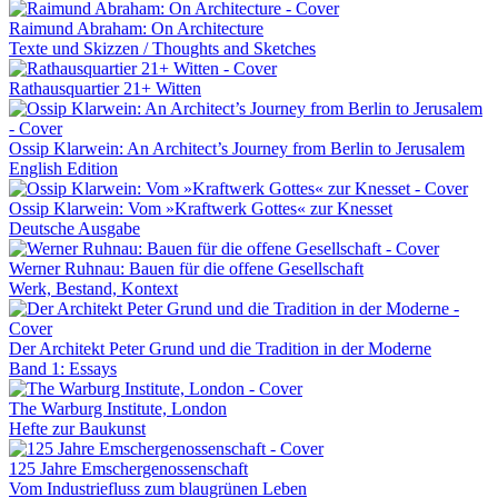
Raimund Abraham: On Architecture
Texte und Skizzen / Thoughts and Sketches
Rathausquartier 21+ Witten
Ossip Klarwein: An Architect’s Journey from Berlin to Jerusalem
English Edition
Ossip Klarwein: Vom »Kraftwerk Gottes« zur Knesset
Deutsche Ausgabe
Werner Ruhnau: Bauen für die offene Gesellschaft
Werk, Bestand, Kontext
Der Architekt Peter Grund und die Tradition in der Moderne
Band 1: Essays
The Warburg Institute, London
Hefte zur Baukunst
125 Jahre Emschergenossenschaft
Vom Industriefluss zum blaugrünen Leben