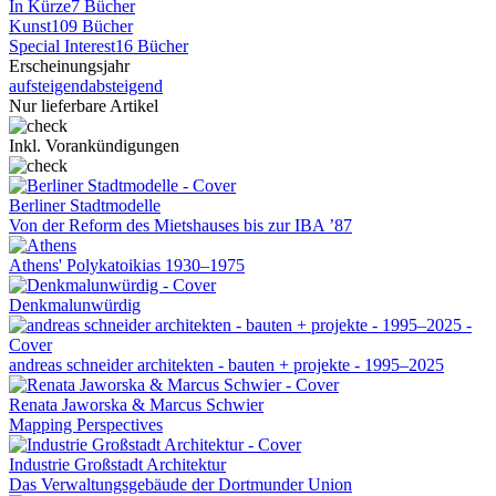
In Kürze
7 Bücher
Kunst
109 Bücher
Special Interest
16 Bücher
Erscheinungsjahr
aufsteigend
absteigend
Nur lieferbare Artikel
Inkl. Vorankündigungen
Berliner Stadtmodelle
Von der Reform des Mietshauses bis zur IBA ’87
Athens' Polykatoikias 1930–1975
Denkmalunwürdig
andreas schneider architekten - bauten + projekte - 1995–2025
Renata Jaworska & Marcus Schwier
Mapping Perspectives
Industrie Großstadt Architektur
Das Verwaltungsgebäude der Dortmunder Union