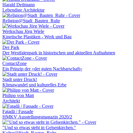
Harald Deilmann
Lebendige Architektur
Religion@Stadt_Bauten_Ruhr
Werkschau Jörg Wiele
Kinetische Plastiken - Werk und Bau
Der Park
Der Westfalenpark in historischen und aktuellen Aufnahmen
ContactZone
Ein Prinzip der »der guten Nachbarschaft«
Stadt unter Druck!
Klimawandel und kulturelles Erbe
Philipp von Matt
Architekt
Faţadă / Fassade
HMKV Ausstellungsmagazin 2020/2
"Und so etwas steht in Gelsenkirchen."
Kultur@Stadt_Bauten_Ruhr